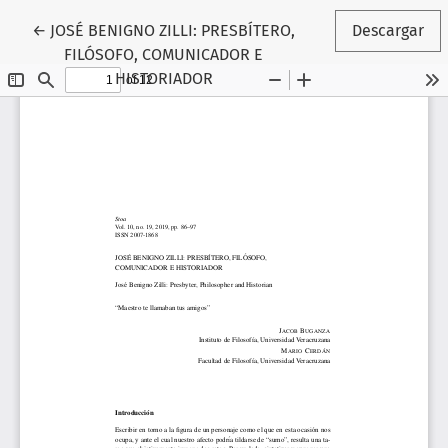
Volver a los detalles del artículo
←
JOSÉ BENIGNO ZILLI: PRESBÍTERO,
Descargar
FILÓSOFO, COMUNICADOR E
HISTORIADOR