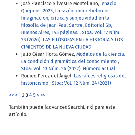
José Francisco Silvestre Montellano,
Ignacio
Quepons, 2025, La razón para rebelarnos:
Imaginación, crítica y subjetividad en la
filosofía de Jean-Paul Sartre, Editorial Sb,
Buenos Aires, 145 páginas.
,
Stoa: Vol. 17 Núm.
33 (2026): LAS FILÓSOFAS EN LA HISTORIA Y LOS
CIMIENTOS DE LA NUEVA CIUDAD
Julio César Horta Gómez,
Modelos de la ciencia.
La condición digramática del conocimiento
,
Stoa: Vol. 13 Núm. 26 (2022): Número actual
Romeo Pérez del Ángel,
Las raíces religiosas del
historicismo
,
Stoa: Vol. 12 Núm. 24 (2021)
<<
<
1
2
3
4
5
>
>>
También puede {advancedSearchLink} para este
artículo.