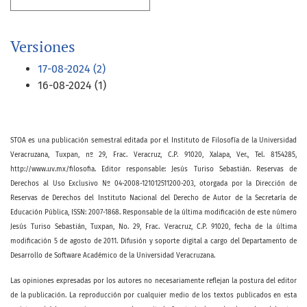
Versiones
17-08-2024 (2)
16-08-2024 (1)
STOA es una publicación semestral editada por el Instituto de Filosofía de la Universidad
Veracruzana, Tuxpan, nº 29, Frac. Veracruz, C.P. 91020, Xalapa, Ver., Tel. 8154285,
http://www.uv.mx/filosofia. Editor responsable: Jesús Turiso Sebastián. Reservas de
Derechos al Uso Exclusivo Nº 04-2008-121012511200-203, otorgada por la Dirección de
Reservas de Derechos del Instituto Nacional del Derecho de Autor de la Secretaría de
Educación Pública, ISSN: 2007-1868. Responsable de la última modificación de este número
Jesús Turiso Sebastián, Tuxpan, No. 29, Frac. Veracruz, C.P. 91020, fecha de la última
modificación 5 de agosto de 2011. Difusión y soporte digital a cargo del Departamento de
Desarrollo de Software Académico de la Universidad Veracruzana.
Las opiniones expresadas por los autores no necesariamente reflejan la postura del editor
de la publicación. La reproducción por cualquier medio de los textos publicados en esta