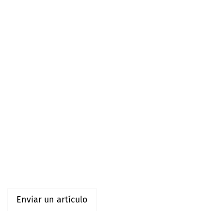
Idioma
Español (España)
English
Información
Para lectores/as
Para autores/as
Enviar un artículo