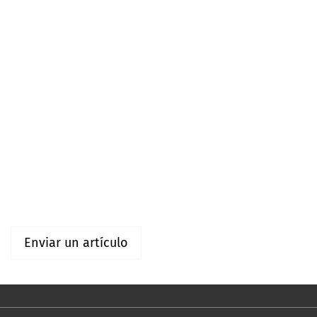
Idioma
Español (España)
English
Información
Para lectores/as
Para autores/as
Enviar un artículo