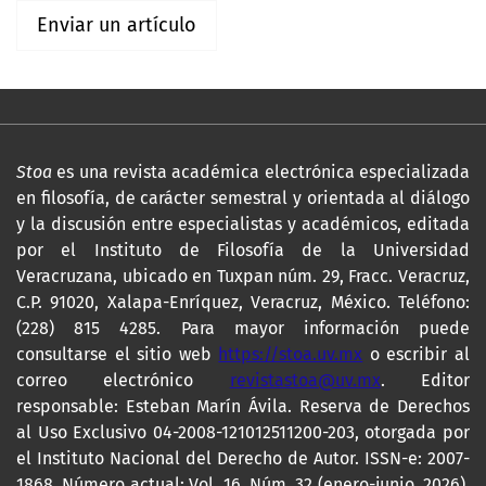
Enviar un artículo
Stoa
es una revista académica electrónica especializada
en filosofía, de carácter semestral y orientada al diálogo
y la discusión entre especialistas y académicos, editada
por el Instituto de Filosofía de la Universidad
Veracruzana, ubicado en Tuxpan núm. 29, Fracc. Veracruz,
C.P. 91020, Xalapa-Enríquez, Veracruz, México. Teléfono:
(228) 815 4285. Para mayor información puede
consultarse el sitio web
https://stoa.uv.mx
o escribir al
correo electrónico
revistastoa@uv.mx
. Editor
responsable: Esteban Marín Ávila. Reserva de Derechos
al Uso Exclusivo 04-2008-121012511200-203, otorgada por
el Instituto Nacional del Derecho de Autor. ISSN-e: 2007-
1868. Número actual: Vol. 16, Núm. 32 (enero-junio, 2026).