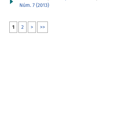
Núm. 7 (2013)
1
2
>
>>
Idioma
Español (España)
English