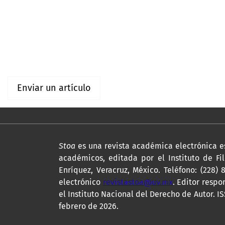
Información
Para lectores/as
Para autores/as
Enviar un artículo
Stoa
es una revista académica electrónica es
académicos, editada por el Instituto de Fi
Enríquez, Veracruz, México. Teléfono: (228
electrónico
revistastoa@uv.mx
. Editor resp
el Instituto Nacional del Derecho de Autor. I
febrero de 2026.