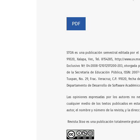
PDF
STOA es una publicación semestral editada por el In
91020, Xalapa, Ver., Tel. 8154285, http://www.uv.
Exclusivo Nº 04-2008-121012511200-203, otorgada p
de la Secretaría de Educación Pública, ISSN: 2007
Tuxpan, No. 29, Frac. Veracruz, C.P. 91020, fecha 
Departamento de Desarrollo de Software Académico
Las opiniones expresadas por los autores no nec
cualquier medio de los textos publicados en esta
autor, el nombre y número de la revista, y la dire
Revista
Stoa
es una publicación totalmente gratui