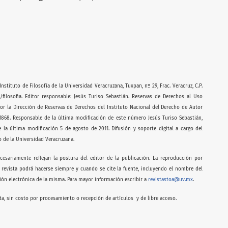
stituto de Filosofía de la Universidad Veracruzana, Tuxpan, nº 29, Frac. Veracruz, C.P.
mx/filosofia. Editor responsable: Jesús Turiso Sebastián. Reservas de Derechos al Uso
or la Dirección de Reservas de Derechos del Instituto Nacional del Derecho de Autor
-1868. Responsable de la última modificación de este número Jesús Turiso Sebastián,
de la última modificación 5 de agosto de 2011. Difusión y soporte digital a cargo del
 de la Universidad Veracruzana.
esariamente reflejan la postura del editor de la publicación. La reproducción por
 revista podrá hacerse siempre y cuando se cite la fuente, incluyendo el nombre del
cción electrónica de la misma. Para mayor información escribir a
revistastoa@uv.mx
.
ta, sin costo por procesamiento o recepción de artículos y de libre acceso.