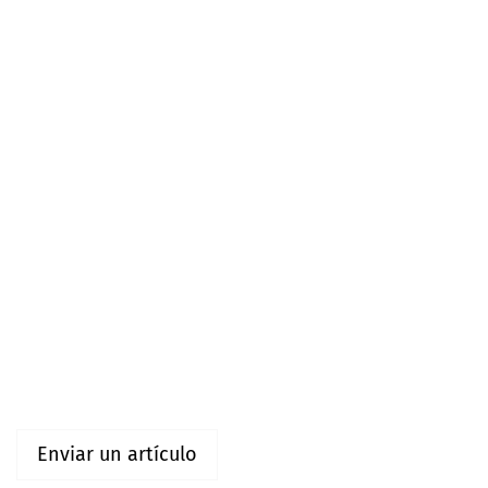
Idioma
Español (España)
English
Información
Para lectores/as
Para autores/as
Enviar un artículo