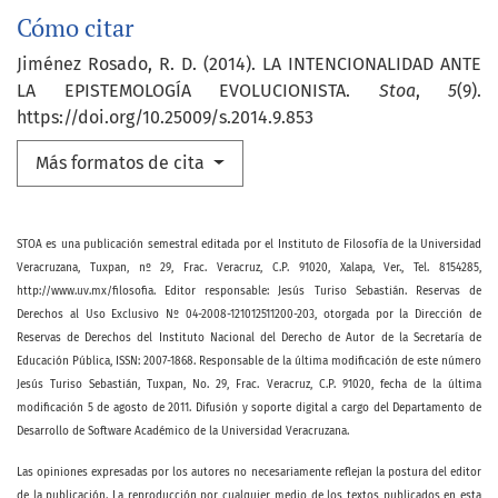
Cómo citar
Jiménez Rosado, R. D. (2014). LA INTENCIONALIDAD ANTE
LA EPISTEMOLOGÍA EVOLUCIONISTA.
Stoa
,
5
(9).
https://doi.org/10.25009/s.2014.9.853
Más formatos de cita
STOA es una publicación semestral editada por el Instituto de Filosofía de la Universidad
Veracruzana, Tuxpan, nº 29, Frac. Veracruz, C.P. 91020, Xalapa, Ver., Tel. 8154285,
http://www.uv.mx/filosofia. Editor responsable: Jesús Turiso Sebastián. Reservas de
Derechos al Uso Exclusivo Nº 04-2008-121012511200-203, otorgada por la Dirección de
Reservas de Derechos del Instituto Nacional del Derecho de Autor de la Secretaría de
Educación Pública, ISSN: 2007-1868. Responsable de la última modificación de este número
Jesús Turiso Sebastián, Tuxpan, No. 29, Frac. Veracruz, C.P. 91020, fecha de la última
modificación 5 de agosto de 2011. Difusión y soporte digital a cargo del Departamento de
Desarrollo de Software Académico de la Universidad Veracruzana.
Las opiniones expresadas por los autores no necesariamente reflejan la postura del editor
de la publicación. La reproducción por cualquier medio de los textos publicados en esta