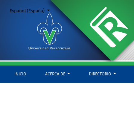
Vida humana y vocación
Cambiar el idioma. El actual es:
Español (España)
INICIO
ACERCA DE
DIRECTORIO