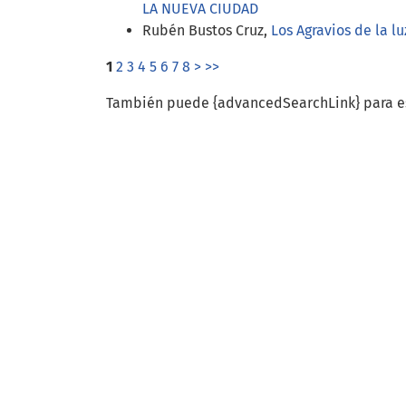
LA NUEVA CIUDAD
Rubén Bustos Cruz,
Los Agravios de la l
1
2
3
4
5
6
7
8
>
>>
También puede {advancedSearchLink} para es
Idioma
Español (España)
English
Información
Para lectores/as
Para autores/as