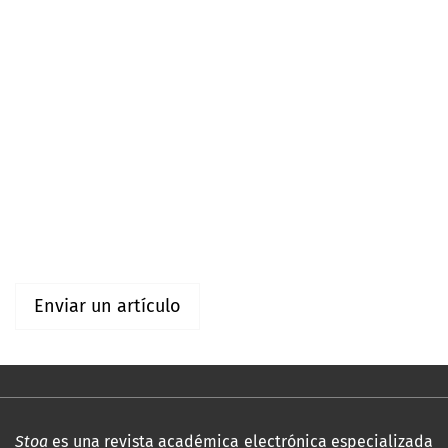
Español (España)
English
Información
Para lectores/as
Para autores/as
Enviar un artículo
Stoa
es una revista académica electrónica especializada