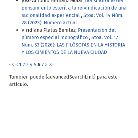
José Antonio Hernanz Moral,
Del síndrome del
pensamiento estéril a la reivindicación de una
racionalidad experiencial
,
Stoa: Vol. 14 Núm.
28 (2023): Número actual
Viridiana Platas Benitez,
Presentación del
número especial monográfico
,
Stoa: Vol. 17
Núm. 33 (2026): LAS FILÓSOFAS EN LA HISTORIA
Y LOS CIMIENTOS DE LA NUEVA CIUDAD
<<
<
1
2
3
4
5
6
7
>
>>
También puede {advancedSearchLink} para este
artículo.
Idioma