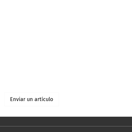
Idioma
Español (España)
English
Información
Para lectores/as
Para autores/as
Enviar un artículo